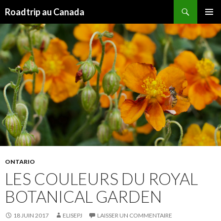
Recherche
Roadtrip au Canada
ALLER
MENU
AU
PRINCI
CONTENU
ONTARIO
LES COULEURS DU ROYAL
BOTANICAL GARDEN
18 JUIN 2017
ELISEPJ
LAISSER UN COMMENTAIRE