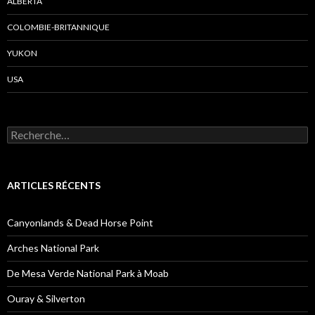
ALBERTA
COLOMBIE-BRITANNIQUE
YUKON
USA
R
e
c
h
e
ARTICLES RÉCENTS
r
c
h
Canyonlands & Dead Horse Point
e
r
Arches National Park
:
De Mesa Verde National Park à Moab
Ouray & Silverton