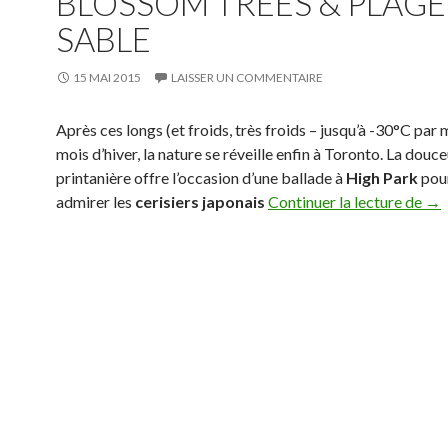
BLOSSOM TREES & PLAGE
SABLE
15 MAI 2015
LAISSER UN COMMENTAIRE
Après ces longs (et froids, très froids – jusqu’à -30°C pa
mois d’hiver, la nature se réveille enfin à Toronto. La douc
printanière offre l’occasion d’une ballade à
High Park
pour
admirer les
cerisiers japonais
Continuer la lecture de
Rac
→