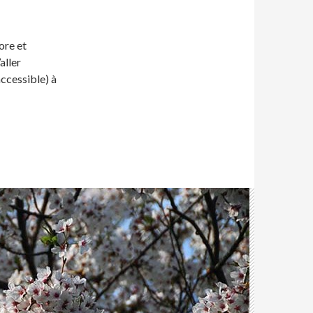
core et
aller
ccessible) à
ing sur la Baie Géorgienne