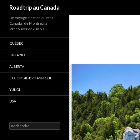
Recherche
Roadtrip au Canada
Un voyage d'est en ouest au
Canada : de Montréal à
Vancouver en 6 mois
QUÉBEC
ONTARIO
ALBERTA
COLOMBIE-BRITANNIQUE
YUKON
USA
R
e
c