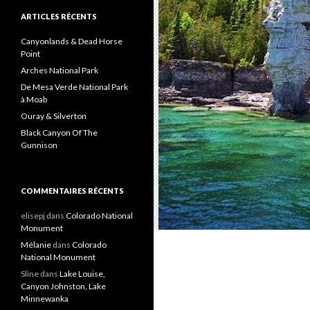
h
e
ARTICLES RÉCENTS
r
c
Canyonlands & Dead Horse
h
Point
e
Arches National Park
r
De Mesa Verde National Park
à Moab
:
Ouray & Silverton
Black Canyon Of The
Gunnison
COMMENTAIRES RÉCENTS
elisepj
dans
Colorado National
Monument
Mélanie
dans
Colorado
National Monument
Sline
dans
Lake Louise,
Canyon Johnston, Lake
Minnewanka