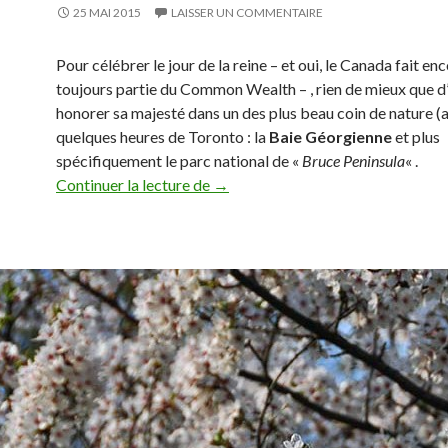
25 MAI 2015
LAISSER UN COMMENTAIRE
Pour célébrer le jour de la reine – et oui, le Canada fait en
toujours partie du Common Wealth – , rien de mieux que d’
honorer sa majesté dans un des plus beau coin de nature (a
quelques heures de Toronto : la
Baie Géorgienne
et plus
spécifiquement le parc national de «
Bruce Peninsula
« .
Continuer la lecture de
C’est le printemps ! Rando et camp
→