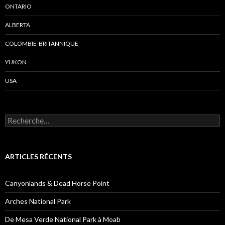
ONTARIO
ALBERTA
COLOMBIE-BRITANNIQUE
YUKON
USA
R
e
c
h
e
ARTICLES RÉCENTS
r
c
h
Canyonlands & Dead Horse Point
e
r
Arches National Park
:
De Mesa Verde National Park à Moab