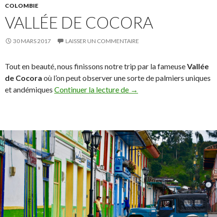
COLOMBIE
VALLÉE DE COCORA
30 MARS 2017
LAISSER UN COMMENTAIRE
Tout en beauté, nous finissons notre trip par la fameuse
Vallée
de Cocora
où l’on peut observer une sorte de palmiers uniques
et andémiques
Continuer la lecture de
Vallée de Cocora
→