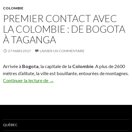
COLOMBIE
PREMIER CONTACT AVEC
LA COLOMBIE : DE BOGOTA
À TAGANGA
27 MARS 2017
LAISSER UN COMMENTAIRE
Arrivée à
Bogota
, la capitale de la
Colombie
. A plus de 2600
mètres d’alitute, la ville est bouillante, entourées de montagnes.
Continuer la lecture de
Premier contact avec la Colombie : de B
→
QUÉBEC