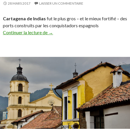
28 MARS 2017
LAISSER UN COMMENTAIRE
Cartagena de Indias
fut le plus gros – et le mieux fortifié – des
ports construits par les conquistadors espagnols
Continuer la lecture de
Cartagena de Indias, « la perle des Caraïb
→