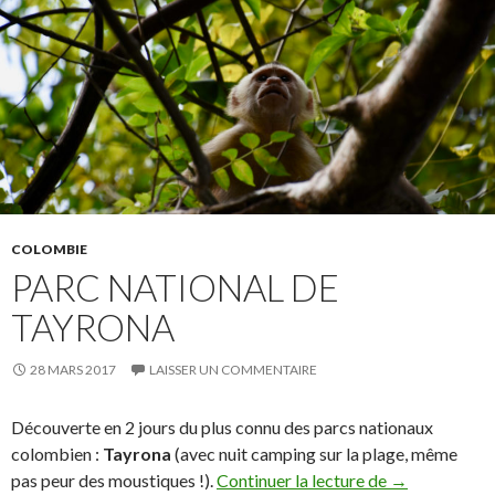
COLOMBIE
PARC NATIONAL DE
TAYRONA
28 MARS 2017
LAISSER UN COMMENTAIRE
Découverte en 2 jours du plus connu des parcs nationaux
colombien :
Tayrona
(avec nuit camping sur la plage, même
pas peur des moustiques !).
Continuer la lecture de
Parc National
→