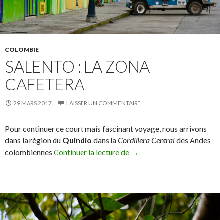
COLOMBIE
SALENTO : LA ZONA
CAFETERA
29 MARS 2017
LAISSER UN COMMENTAIRE
Pour continuer ce court mais fascinant voyage, nous arrivons
dans la région du
Quindio
dans
la
Cordillera Central
des Andes
colombiennes
Continuer la lecture de
Salento : la zona cafetera
→